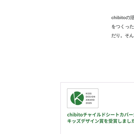
chibi
をつくっ
だり。そん