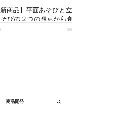
【新商品】平⾯あそびと⽴体
あそびの２つの視点から創
造性を広げる無垢積み⽊
「つみきば」を発売
商品開発
ーカバー