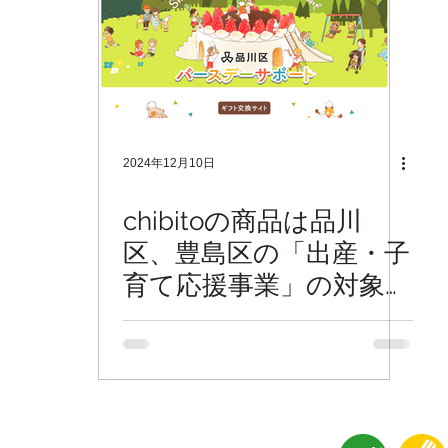
募集
機能の話
クリエイティブ
出産・成長祝い
2024年12月10日
chibitoの商品は品川
区、豊島区の「出産・子
育て応援事業」の対象商
品です
ntact