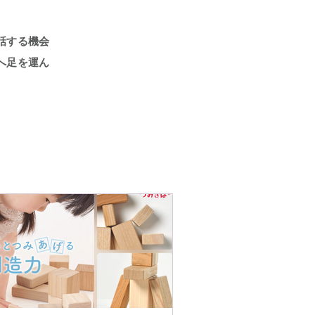
お話する機会
へ足を運ん