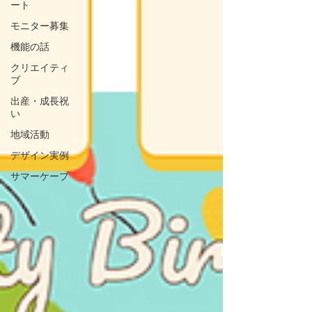
ート
モニター募集
機能の話
クリエイティ
ブ
出産・成長祝
い
地域活動
デザイン実例
サマーケープ