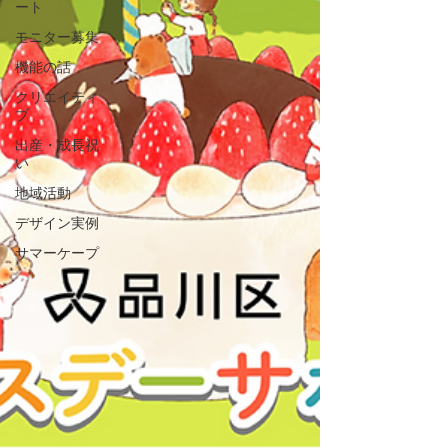
ート
モニター募集
機能の話
クリエイティ
ブ
出産・成長祝
い
地域活動
デザイン実例
サマーケープ