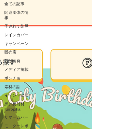
全ての記事
関連団体の情
報
子連れで防災
レインカバー
キャンペーン
販売店
商品開発
メディア掲載
ポンチョ
素材の話
イベント出展
黒い反射材
Kuropika
サマーカバー
モニターレポ