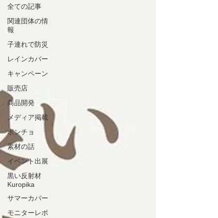
全ての記事
関連団体の情
報
子連れで防災
レインカバー
キャンペーン
販売店
商品開発
メディア掲載
ポンチョ
素材の話
イベント出展
黒い反射材
Kuropika
サマーカバー
モニターレポ