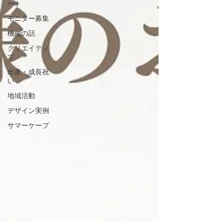
ート
モニター募集
機能の話
クリエイティ
ブ
出産・成長祝
い
地域活動
デザイン実例
サマーケープ