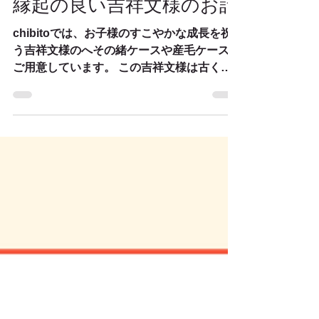
縁起の良い吉祥文様のお話
chibitoでは、お子様のすこやかな成長を祝
う吉祥文様のへその緒ケースや産毛ケースを
ご用意しています。 この吉祥文様は古くか
ら縁起が良いとされ、身に付けたり、飾った
りすることでお守りや厄除けの意味を持つと
もいわれます。