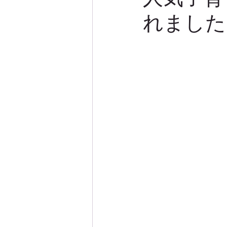
れました
モニターレポート
モニター
デザイン実例
サマーケープ