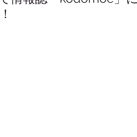
！
募集
機能の話
クリエイティブ
出産・成長祝い