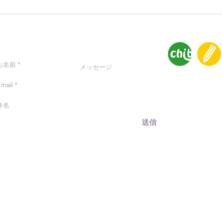
バッテリーロックしてます
子ど
か？
自転
バー
ntact
賞
送信