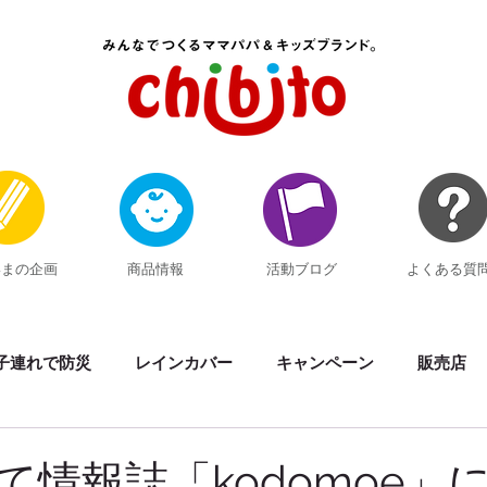
いまの企画
商品情報
活動ブログ
よくある質
子連れで防災
レインカバー
キャンペーン
販売店
素材の話
イベント出展
黒い反射材Kuropika
サマ
て情報誌「kodomoe」