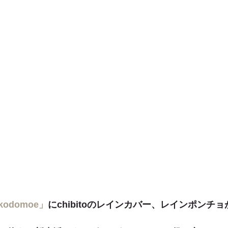
kodomoe」
にchibitoのレインカバー、レインポンチ