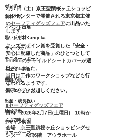
ポンチョ
2月7日（土）京王聖蹟桜ヶ丘ショッピ
ングセンターで開催される東京都主催
素材の話
の
セーフティグッズフェア
に出品いた
イベント出展
します。
黒い反射材Kuropika
キッズデザイン賞を受賞した「安全・
サマーカバー
安心に配慮した商品」のひとつとして
モニターレポート
chibitoのチャイルドシートカバー
が選
出されました。
モニター募集
当日は工作のワークショップなども行
機能の話
なわれるようです。
親子でぜひお越しください。
クリエイティブ
出産・成長祝い
■セーフティグッズフェア
地域活動
日時　2026年2月7日(土曜日)　10時か
ら17時まで
デザイン実例
会場　京王聖蹟桜ヶ丘ショッピングセ
サマーケープ
ンター　A館6階　アウラホール