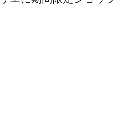
募集
機能の話
クリエイティブ
出産・成長祝い