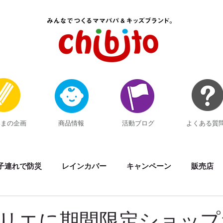
いまの企画
商品情報
活動ブログ
よくある質
子連れで防災
レインカバー
キャンペーン
販売店
素材の話
イベント出展
黒い反射材Kuropika
サマ
リエに期間限定ショップ