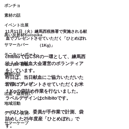
ポンチョ
素材の話
イベント出展
11月11日（火）練馬西税務署で実施される献
黒い反射材Kuropika
血でプレゼントさせていただく「ひとめぼれ
サマーカバー
（1Kg)」
モニターレポート
chibitoではCSRの一環として、練馬西
法人会で献血大会運営のボランティア
モニター募集
をしています。
機能の話
昨日は、当日献血にご協力いただいた
クリエイティブ
皆様にプレゼントさせていただくお米
１Kgの袋詰め作業を行ないました。
出産・成長祝い
ラベルデザインはchibitoです。
地域活動
一つひとつ、委員が手作業で計測、袋
デザイン実例
詰めした25年度産「ひとめぼれ」で
サマーケープ
す。