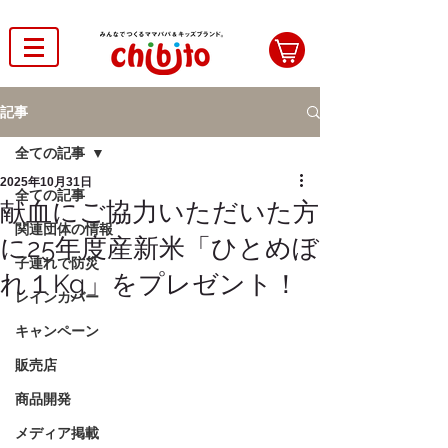
記事
全ての記事
2025年10月31日
全ての記事
献血にご協力いただいた方
関連団体の情報
に25年度産新米「ひとめぼ
子連れで防災
れ１Kg」をプレゼント！
レインカバー
キャンペーン
販売店
商品開発
メディア掲載