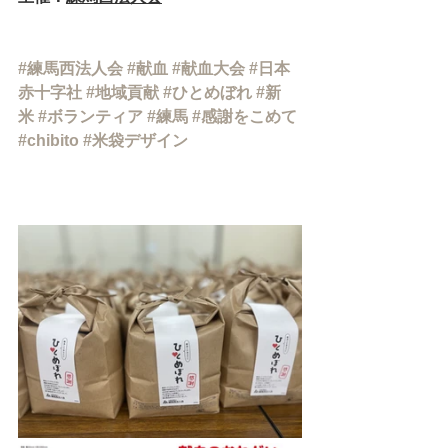
#練馬西法人会
#献血
#献血大会
#日本
赤十字社
#地域貢献
#ひとめぼれ
#新
米
#ボランティア
#練馬
#感謝をこめて
#chibito
#米袋デザイン