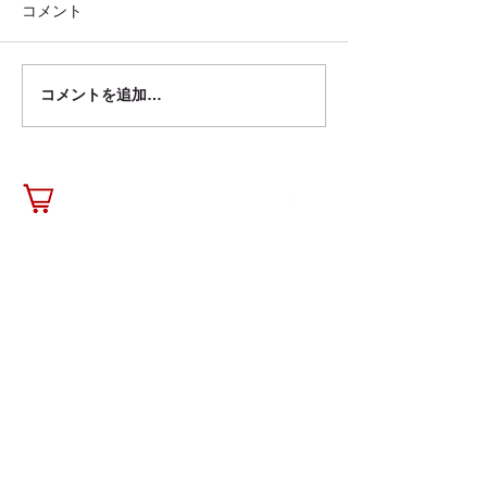
コメント
コメントを追加…
chibitoの商品は品川区、
ランク王「自転
豊島区の「出産・子育て
イルドシートカ
応援事業」の対象商品で
すめ11選｜選び
す
紹介されました
contact