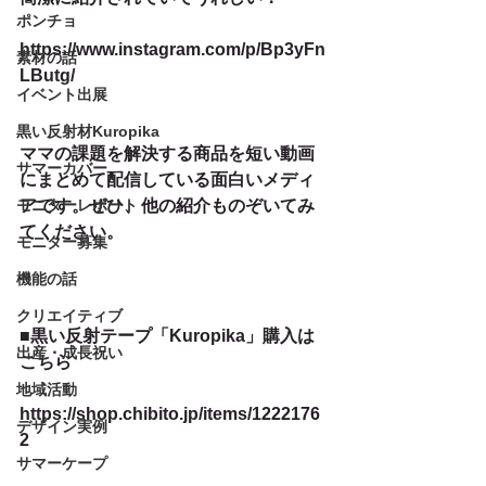
ポンチョ
https://www.instagram.com/p/Bp3yFn
素材の話
LButg/
イベント出展
黒い反射材Kuropika
ママの課題を解決する商品を短い動画
サマーカバー
にまとめて配信している面白いメディ
モニターレポート
アです。ぜひ、他の紹介ものぞいてみ
てください。
モニター募集
機能の話
クリエイティブ
■黒い反射テープ「Kuropika」購入は
出産・成長祝い
こちら
地域活動
https://shop.chibito.jp/items/1222176
デザイン実例
2
サマーケープ