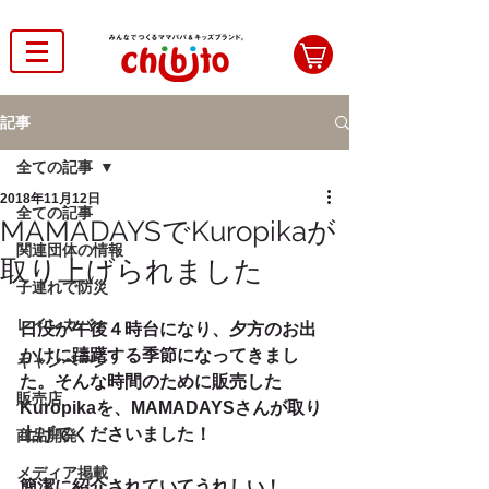
記事
全ての記事
2018年11月12日
全ての記事
MAMADAYSでKuropikaが
関連団体の情報
取り上げられました
子連れで防災
レインカバー
日没が午後４時台になり、夕方のお出
かけに躊躇する季節になってきまし
キャンペーン
た。そんな時間のために販売した
販売店
Kuropikaを、MAMADAYSさんが取り
上げてくださいました！
商品開発
メディア掲載
簡潔に紹介されていてうれしい！