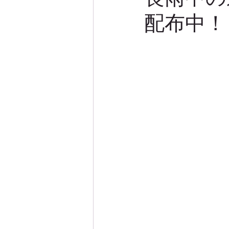
配布中！
モニターレポート
モニター
デザイン実例
サマーケープ