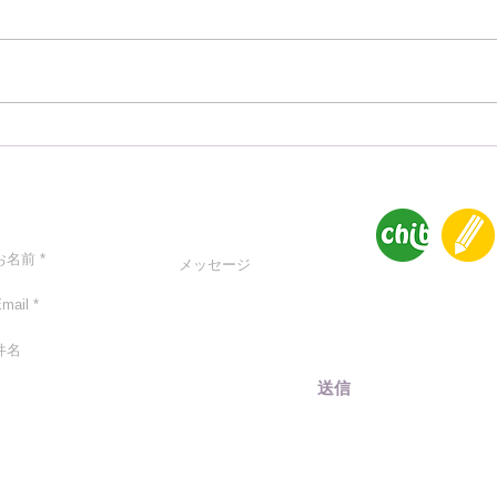
夕方、夜間にとりいれたい い
バッ
のちを守るちいさな工夫
か？
ntact
送信