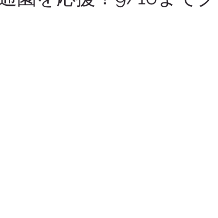
募集
機能の話
クリエイティブ
出産・成長祝い