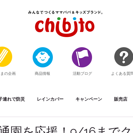
いまの企画
商品情報
活動ブログ
よくある質
子連れで防災
レインカバー
キャンペーン
販売店
素材の話
イベント出展
黒い反射材Kuropika
サマ
通園を応援！9/16まで