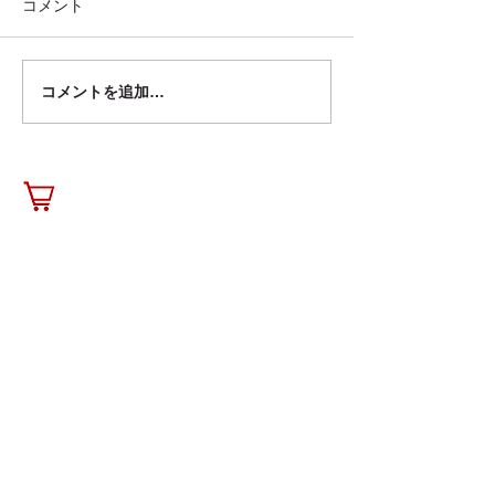
コメント
コメントを追加…
東京都セーフティグッズ
夕方、夜間にと
フェアに出品します
い いのちを守
工夫
contact