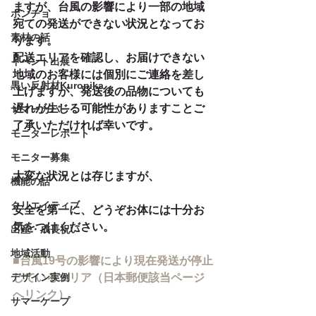
ますが、台風の影響により一部の地域
ポンチョ
宛ての発送ができない状況となってお
素材の話
ります。
配送エリアを確認し、お届けできない
イベント出展
地域のお客様には個別にご連絡を差し
黒い反射材Kuropika
上げますが、発送後の品物についても
遅れが生じる可能性がありますことご
サマーカバー
了承いただければ幸いです。
モニターレポート
モニター募集
大変な状況とは存じますが、
機能の話
クリエイティブ
安全を第一に、どうぞお体には十分お
気をつけください。
出産・成長祝い
地域活動
■台風19号の影響により現在発送が停止
デザイン実例
しているエリア（日本郵便該当ページ
へリンク）
サマーケープ