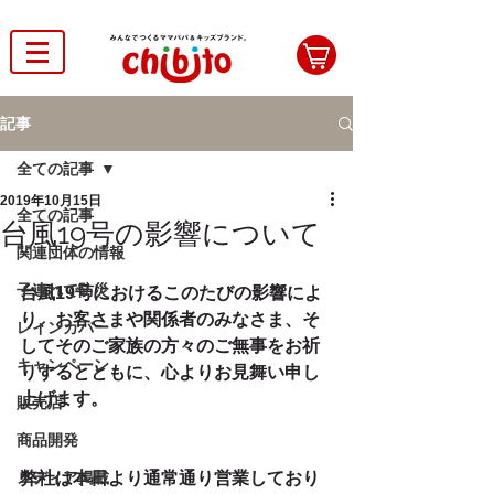
記事
全ての記事
2019年10月15日
全ての記事
台風19号の影響について
関連団体の情報
子連れで防災
台風19号におけるこのたびの影響によ
り、お客さまや関係者のみなさま、そ
レインカバー
してそのご家族の方々のご無事をお祈
キャンペーン
りするとともに、心よりお見舞い申し
上げます。
販売店
商品開発
メディア掲載
弊社は本日より通常通り営業しており