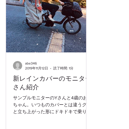
abe346
2019年11月12日
読了時間: 1分
新レインカバーのモニター
さん紹介
サンプルモニターのYさんと4歳のお兄
ちゃん。いつものカバーとは違うグッ
と立ち上がった形にドキドキで乗り込
むと、屋根は頭より上の方にあって思
わずニッコリ。⠀ 4歳でも十分な空間