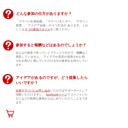
どんな参加の仕方がありますか？
「ママパパ企画会議」「ママパパモニター」「デザイン
投票」「アイデア会議」の４つ方法が あります。くわ
しくは
４つの参加スタイル
をご覧ください
参加すると報酬などはあるのでしょうか？
みんなの善意で作っていくブランドですので、報酬はご
用意していません。 アイデアや意見が採用された時、
それを喜びと感じていただける方の参加をお待ちしてい
ます。
アイデアがあるのですが、どう提案したら
いいですか？
企画ママパパにお申し込み
いただけばサポーターとして
活動いただけますし、
facebookページ
でコメントいた
だくなどの気軽な参加からはじめていただくこともでき
ます。