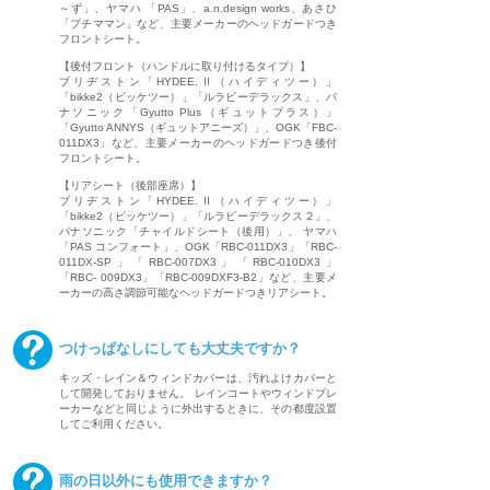
～ず」、ヤマハ 「PAS」、a.n.design works、あさひ
「プチママン」など、主要メーカーのヘッドガードつき
フロントシート。
【後付フロント（ハンドルに取り付けるタイプ）】
ブリヂストン「HYDEE.Ⅱ（ハイディツー）」
「bikke2（ビッケツー）」「ルラビーデラックス」、パ
ナソニック「Gyutto Plus（ギュットプラス）」
「Gyutto ANNYS（ギュットアニーズ）」、OGK「FBC-
011DX3」など、主要メーカーのヘッドガードつき後付
フロントシート。
【リアシート（後部座席）】
ブリヂストン「HYDEE.Ⅱ（ハイディツー）」
「bikke2（ビッケツー）」「ルラビーデラックス２」、
パナソニック「チャイルドシート（後用）」、 ヤマハ
「PAS コンフォート」、OGK「RBC-011DX3」「RBC-
011DX-SP」「RBC-007DX3」「RBC-010DX3」
「RBC- 009DX3」「RBC-009DXF3-B2」など、主要メ
ーカーの高さ調節可能なヘッドガードつきリアシート。
つけっぱなしにしても大丈夫ですか？
キッズ・レイン＆ウィンドカバーは、汚れよけカバーと
して開発しておりません。 レインコートやウィンドブレ
ーカーなどと同じように外出するときに、その都度設置
してご利用ください。
雨の日以外にも使用できますか？