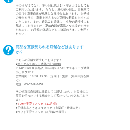
雨の日だけでなく、寒い日に風よけ・寒さよけとしても
ご利用いただけます。 ただし、風の強い日は、自転車で
の走行や乗車自体が危険となる場合もあります。 お子様
の安全を考え、乗車を控えるなど適切な措置をおすすめ
いたします。また、通気口を確保し、 生地の透湿性にも
配慮しておりますが、夏は内部が高温となる場合も考え
られます。 お子様の体調などをご確認のうえ、ご利用く
ださい。
商品を直接見られる店舗などはあります
か？
こちらの店舗で販売しております！
■
サイクルスポット武蔵小山電動館
〒1420063 東京都品川区荏原2-17-15 エスキューブ武蔵
小山サウス1F
営業時間：10:30~19:30 定休日：無休 (年末年始を除
く)
電話：03-5749-3452
その他直接自転車に設置してご説明したり、お客様のご
要望を伺ったりする機会として私たちも力を入れており
ます。
●
すみだ子育てメッセ（11月頃
）
●子供未来とうきょうメッセ（有楽町・時期未定）
●ねりま子育てメッセ（3月第2土曜日）