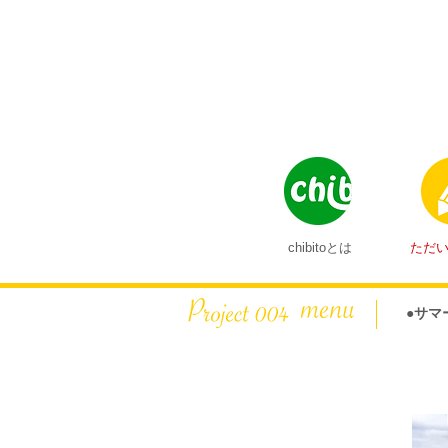
chibitoとは
ただ
●サマ