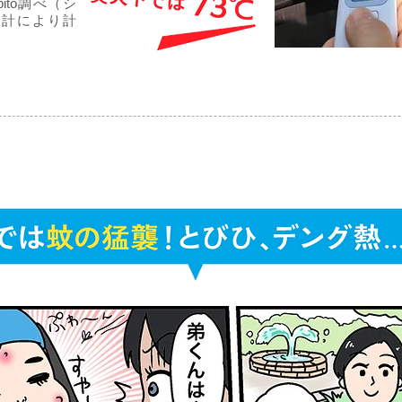
ibito調べ（シ
度計により計