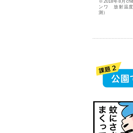
※2018年8月ch
ンワ 放射温
測）