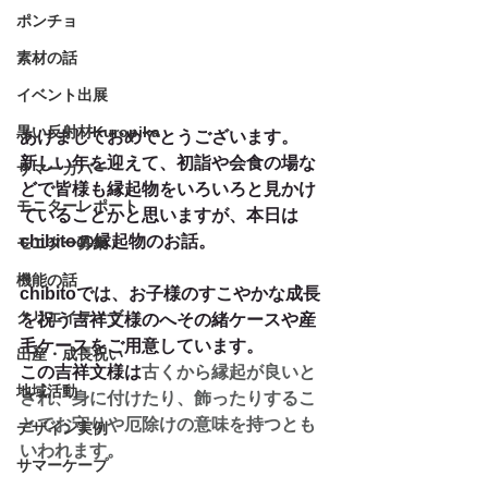
ポンチョ
素材の話
イベント出展
黒い反射材Kuropika
あけましておめでとうございます。
新しい年を迎えて、初詣や会食の場な
サマーカバー
どで皆様も縁起物をいろいろと見かけ
モニターレポート
ていることかと思いますが、本日は
chibitoの縁起物のお話。
モニター募集
機能の話
chibitoでは、お子様のすこやかな成長
クリエイティブ
を祝う吉祥文様のへその緒ケースや産
毛ケースをご用意しています。
出産・成長祝い
この吉祥文様は
古くから縁起が良いと
地域活動
され、身に付けたり、飾ったりするこ
とでお守りや厄除けの意味を持つとも
デザイン実例
いわれます。
サマーケープ