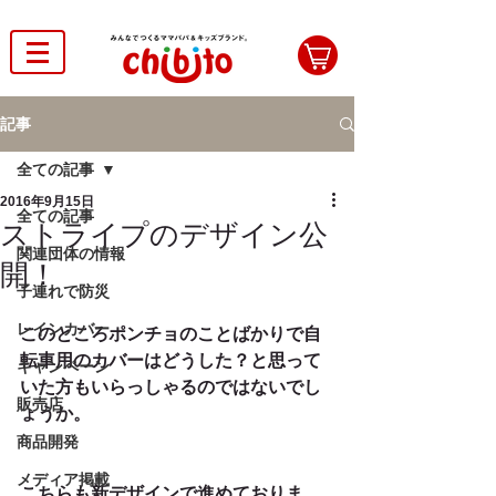
記事
全ての記事
2016年9月15日
全ての記事
ストライプのデザイン公
関連団体の情報
開！
子連れで防災
レインカバー
このところポンチョのことばかりで自
転車用のカバーはどうした？と思って
キャンペーン
いた方もいらっしゃるのではないでし
販売店
ょうか。
商品開発
メディア掲載
こちらも新デザインで進めておりま