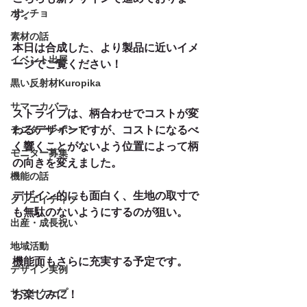
ポンチョ
す。
素材の話
本日は合成した、より製品に近いイメ
イベント出展
ージでご覧ください！
黒い反射材Kuropika
サマーカバー
ストライプは、柄合わせでコストが変
モニターレポート
わるデザインですが、コストになるべ
く響くことがないよう位置によって柄
モニター募集
の向きを変えました。
機能の話
デザイン的にも面白く、生地の取寸で
クリエイティブ
も無駄のないようにするのが狙い。
出産・成長祝い
地域活動
機能面もさらに充実する予定です。
デザイン実例
サマーケープ
お楽しみに！