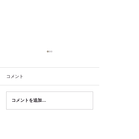
コメント
コメントを追加…
東京都セーフティグッズ
夕方、夜間にと
フェアに出品します
い いのちを守
工夫