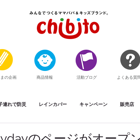
いまの企画
商品情報
活動ブログ
よくある質
子連れで防災
レインカバー
キャンペーン
販売店
素材の話
イベント出展
黒い反射材Kuropika
サマ
Playdayのページがオープ