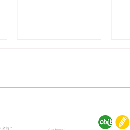
9/28すみだ子育てメッセに出
本日
展します
ー」
ntact