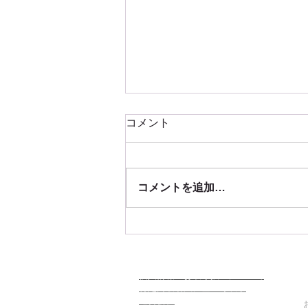
コメント
コメントを追加…
献血にご協力いただいた方に
25年度産新米「ひとめぼれ１
Kg」をプレゼント！
co
個人情報のお取り扱いについて
特定商取引法に基づく表示
運営会社