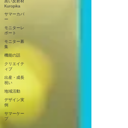
黒い反射材
Kuropika
サマーカバ
ー
モニターレ
ポート
モニター募
集
機能の話
クリエイテ
ィブ
出産・成長
祝い
地域活動
デザイン実
例
サマーケー
プ