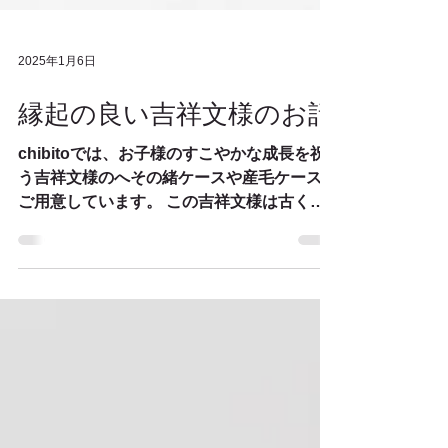
2025年1月6日
縁起の良い吉祥文様のお話
chibitoでは、お子様のすこやかな成長を祝
う吉祥文様のへその緒ケースや産毛ケースを
ご用意しています。 この吉祥文様は古くか
ら縁起が良いとされ、身に付けたり、飾った
りすることでお守りや厄除けの意味を持つと
もいわれます。