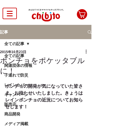
記事
全ての記事
2015年10月23日
全ての記事
ポンチョをポケッタブル
関連団体の情報
に！
子連れで防災
レインカバー
ポンチョの開発が気になっていた皆さ
ま、お待たせいたしました。きょうは
キャンペーン
レインポンチョの近況についてお知ら
販売店
せします！
商品開発
メディア掲載