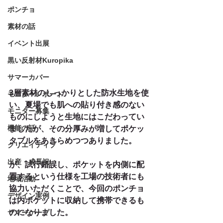
ポンチョ
素材の話
イベント出展
黒い反射材Kuropika
サマーカバー
3層素材のしっかりとした防水生地を使
モニターレポート
い、夏場でも肌への貼り付き感のない
モニター募集
ものにしようと生地にはこだわってい
機能の話
ましたが、その分厚みが増してポケッ
タブルをあきらめつつありました。
クリエイティブ
出産・成長祝い
が、試行錯誤し、ポケットを内側に配
置するという仕様を工場の技術者にも
地域活動
協力いただくことで、今回のポンチョ
デザイン実例
は内ポケットに収納して携帯できるも
のになりました。
サマーケープ